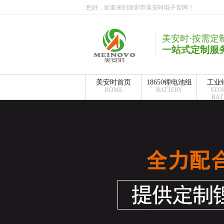
您好，欢迎来到深圳市美安时电子官网！
美安时·按需定
一站式定制服
美安时首页
18650锂电池组
工业
HOME
BATTERY
STO
BAT