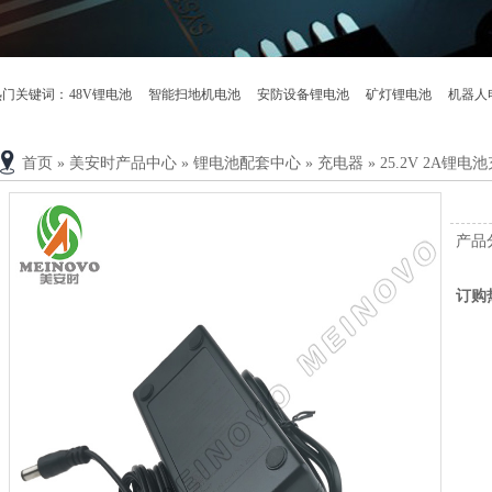
热门关键词：
48V锂电池
智能扫地机电池
安防设备锂电池
矿灯锂电池
机器人
首页
»
美安时产品中心
»
锂电池配套中心
»
充电器
»
25.2V 2A锂电
产品
订购