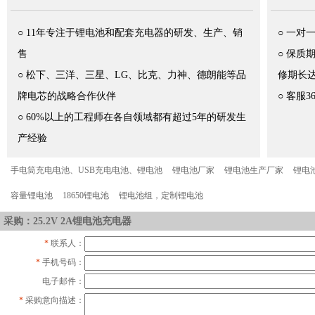
○ 11年专注于锂电池和配套充电器的研发、生产、销
○ 一对
售
○ 保
○ 松下、三洋、三星、LG、比克、力神、德朗能等品
修期长
牌电芯的战略合作伙伴
○ 客服
○ 60%以上的工程师在各自领域都有超过5年的研发生
产经验
手电筒充电电池、USB充电电池、锂电池
锂电池厂家
锂电池生产厂家
锂电
容量锂电池
18650锂电池
锂电池组，定制锂电池
采购：25.2V 2A锂电池充电器
*
联系人：
*
手机号码：
电子邮件：
*
采购意向描述：